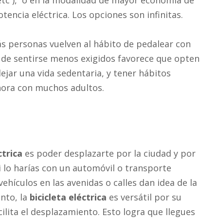
etc ), o en la modalidad de mayor economía de
tencia eléctrica. Los opciones son infinitas.
s personas vuelven al hábito de pedalear con
tía de sentirse menos exigidos favorece que opten
dejar una vida sedentaria, y tener hábitos
hora con muchos adultos.
ctrica
es poder desplazarte por la ciudad y por
si lo harías con un automóvil o transporte
ehículos en las avenidas o calles dan idea de la
ento, la
bicicleta eléctrica
es versátil por su
cilita el desplazamiento. Esto logra que llegues