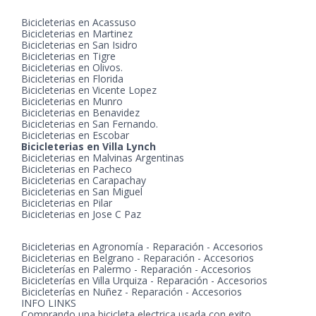
Bicicleterias en Acassuso
Bicicleterias en Martinez
Bicicleterias en San Isidro
Bicicleterias en Tigre
Bicicleterias en Olivos.
Bicicleterias en Florida
Bicicleterias en Vicente Lopez
Bicicleterias en Munro
Bicicleterias en Benavidez
Bicicleterias en San Fernando.
Bicicleterias en Escobar
Bicicleterias en Villa Lynch
Bicicleterias en Malvinas Argentinas
Bicicleterias en Pacheco
Bicicleterias en Carapachay
Bicicleterias en San Miguel
Bicicleterias en Pilar
Bicicleterias en Jose C Paz
Bicicleterias en Agronomía - Reparación - Accesorios
Bicicleterias en Belgrano - Reparación - Accesorios
Bicicleterías en Palermo - Reparación - Accesorios
Bicicleterías en Villa Urquiza - Reparación - Accesorios
Bicicleterías en Nuñez - Reparación - Accesorios
INFO LINKS
Comprando una bicicleta electrica usada con exito