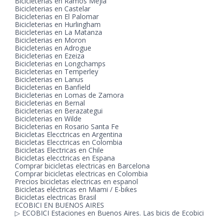
Bicicleterias en Ramos Mejia
Bicicleterias en Castelar
Bicicleterias en El Palomar
Bicicleterias en Hurlingham
Bicicleterias en La Matanza
Bicicleterias en Moron
Bicicleterias en Adrogue
Bicicleterias en Ezeiza
Bicicleterias en Longchamps
Bicicleterias en Temperley
Bicicleterias en Lanus
Bicicleterias en Banfield
Bicicleterias en Lomas de Zamora
Bicicleterias en Bernal
Bicicleterias en Berazategui
Bicicleterias en Wilde
Bicicleterias en Rosario Santa Fe
Bicicletas Elecctricas en Argentina
Bicicletas Elecctricas en Colombia
Bicicletas Electricas en Chile
Bicicletas elecctricas en Espana
Comprar bicicletas electricas en Barcelona
Comprar bicicletas electricas en Colombia
Precios bicicletas electricas en espanol
Bicicletas eléctricas en Miami / E-bikes
Bicicletas electricas Brasil
ECOBICI EN BUENOS AIRES
▷ ECOBICI Estaciones en Buenos Aires. Las bicis de Ecobici