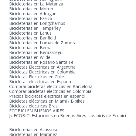
Bicicleterias en La Matanza
Bicicleterias en Moron
Bicicleterias en Adrogue
Bicicleterias en Ezeiza
Bicicleterias en Longchamps
Bicicleterias en Temperley
Bicicleterias en Lanus
Bicicleterias en Banfield
Bicicleterias en Lomas de Zamora
Bicicleterias en Bernal
Bicicleterias en Berazategui
Bicicleterias en Wilde
Bicicleterias en Rosario Santa Fe
Bicicletas Elecctricas en Argentina
Bicicletas Elecctricas en Colombia
Bicicletas Electricas en Chile
Bicicletas elecctricas en Espana
Comprar bicicletas electricas en Barcelona
Comprar bicicletas electricas en Colombia
Precios bicicletas electricas en espanol
Bicicletas eléctricas en Miami / E-bikes
Bicicletas electricas Brasil
ECOBICI EN BUENOS AIRES
▷ ECOBICI Estaciones en Buenos Aires. Las bicis de Ecobici
Bicicleterias en Acassuso
Bicicleterias en Martinez