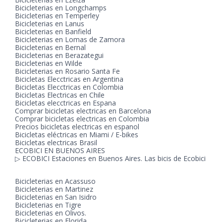
Bicicleterias en Longchamps
Bicicleterias en Temperley
Bicicleterias en Lanus
Bicicleterias en Banfield
Bicicleterias en Lomas de Zamora
Bicicleterias en Bernal
Bicicleterias en Berazategui
Bicicleterias en Wilde
Bicicleterias en Rosario Santa Fe
Bicicletas Elecctricas en Argentina
Bicicletas Elecctricas en Colombia
Bicicletas Electricas en Chile
Bicicletas elecctricas en Espana
Comprar bicicletas electricas en Barcelona
Comprar bicicletas electricas en Colombia
Precios bicicletas electricas en espanol
Bicicletas eléctricas en Miami / E-bikes
Bicicletas electricas Brasil
ECOBICI EN BUENOS AIRES
▷ ECOBICI Estaciones en Buenos Aires. Las bicis de Ecobici
Bicicleterias en Acassuso
Bicicleterias en Martinez
Bicicleterias en San Isidro
Bicicleterias en Tigre
Bicicleterias en Olivos.
Bicicleterias en Florida