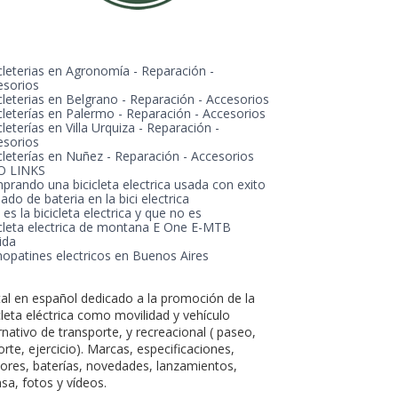
cleterias en Agronomía - Reparación -
esorios
cleterias en Belgrano - Reparación - Accesorios
cleterías en Palermo - Reparación - Accesorios
cleterías en Villa Urquiza - Reparación -
esorios
cleterías en Nuñez - Reparación - Accesorios
O LINKS
prando una bicicleta electrica usada con exito
ado de bateria en la bici electrica
es la bicicleta electrica y que no es
icleta electrica de montana E One E-MTB
ida
opatines electricos en Buenos Aires
tal en español dedicado a la promoción de la
cleta eléctrica como movilidad y vehículo
rnativo de transporte, y recreacional ( paseo,
rte, ejercicio). Marcas, especificaciones,
ores, baterías, novedades, lanzamientos,
sa, fotos y vídeos.