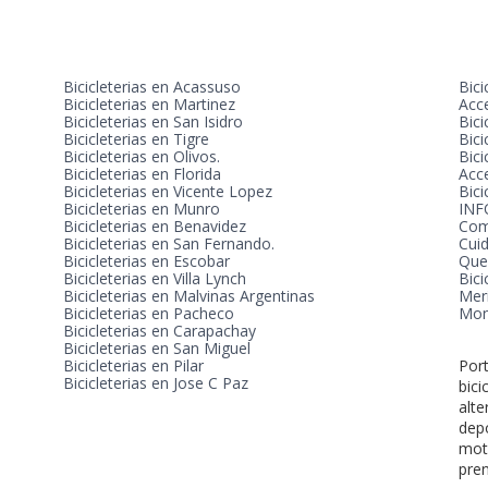
Bicicleterias en Acassuso
Bici
Bicicleterias en Martinez
Acc
Bicicleterias en San Isidro
Bici
Bicicleterias en Tigre
Bici
Bicicleterias en Olivos.
Bici
Bicicleterias en Florida
Acc
Bicicleterias en Vicente Lopez
Bici
Bicicleterias en Munro
INF
Bicicleterias en Benavidez
Com
Bicicleterias en San Fernando.
Cuid
Bicicleterias en Escobar
Que 
Bicicleterias en Villa Lynch
Bic
Bicicleterias en Malvinas Argentinas
Mer
Bicicleterias en Pacheco
Mon
Bicicleterias en Carapachay
Bicicleterias en San Miguel
Bicicleterias en Pilar
Por
Bicicleterias en Jose C Paz
bici
alte
depo
mot
pren