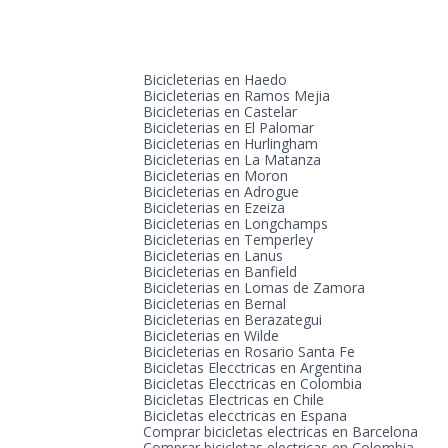
Bicicleterias en Haedo
Bicicleterias en Ramos Mejia
Bicicleterias en Castelar
Bicicleterias en El Palomar
Bicicleterias en Hurlingham
Bicicleterias en La Matanza
Bicicleterias en Moron
Bicicleterias en Adrogue
Bicicleterias en Ezeiza
Bicicleterias en Longchamps
Bicicleterias en Temperley
Bicicleterias en Lanus
Bicicleterias en Banfield
Bicicleterias en Lomas de Zamora
Bicicleterias en Bernal
Bicicleterias en Berazategui
Bicicleterias en Wilde
Bicicleterias en Rosario Santa Fe
Bicicletas Elecctricas en Argentina
Bicicletas Elecctricas en Colombia
Bicicletas Electricas en Chile
Bicicletas elecctricas en Espana
Comprar bicicletas electricas en Barcelona
Comprar bicicletas electricas en Colombia