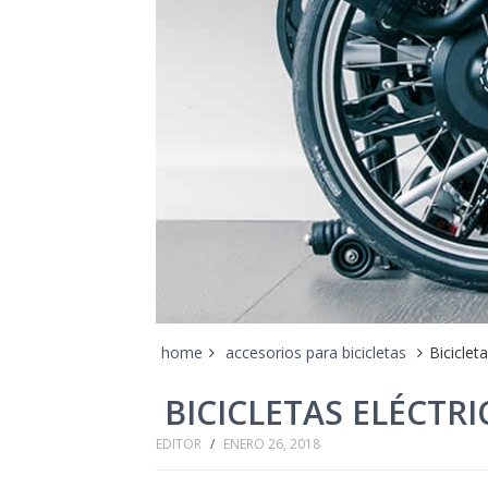
home
accesorios para bicicletas
Biciclet
BICICLETAS ELÉCTR
EDITOR
/
ENERO 26, 2018