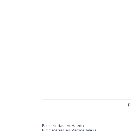
P
Bicicleterias en Haedo
Bicicleterias en Ramos Mejia