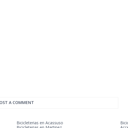
OST A COMMENT
Bicicleterias en Acassuso
Bici
Bicicleterias en Martinez
Acc